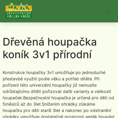
Dřevěná houpačka
koník 3v1 přírodní
Konstrukce houpačky 3v1 umožňuje po jednoduché
přestavbě využití podle věku a potřeb dítěte. Při
pořízení této univerzální houpačky již nemusíte
odrůstajícímu dítěti pořizovat další varianty a velikosti
houpaček.Bezpečnostní houpačka je určená pro děti od
5měsíců až do 3let.Snížením ohrádky získáme
houpačku pro děti starší 3let a nakonec po odstranění
ohrádky umožňuje dostatečně prostorný sedák houpání