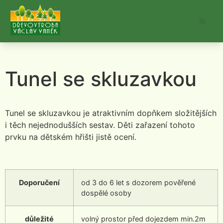
Tunel se skluzavkou
Tunel se skluzavkou je atraktivním dopňkem složitějších
i těch nejednodušších sestav. Děti zařazení tohoto
prvku na dětském hřišti jistě ocení.
Doporučení
od 3 do 6 let s dozorem pověřené
dospělé osoby
důležité
volný prostor před dojezdem min.2m