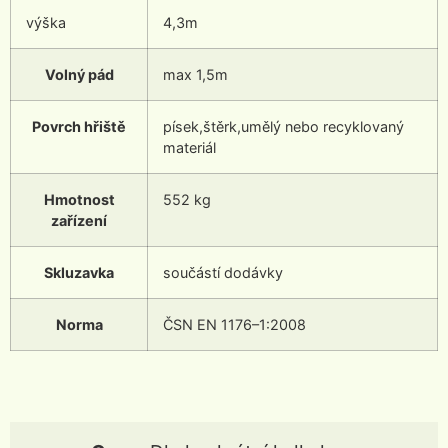
výška
4,3m
Volný pád
max 1,5m
Povrch hřiště
písek,štěrk,umělý nebo recyklovaný
materiál
Hmotnost
552 kg
zařízení
Skluzavka
součástí dodávky
Norma
ČSN EN 1176–1:2008